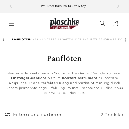
Direkt zum
Willkommen im neuen Shop!
Inhalt
Warenkorb
⟨
⟩
PANFLÖTEN
OKARINA
GITARREN & SAITENINSTRUMENTE
ZUBEHÖR & PFLEGE
KL
K
Panflöten
a
Meisterhafte Panflöten aus Südtiroler Handarbeit: Von der robusten
t
Einsteiger-Panflöte
bis zum
Konzertinstrument
für höchste
Ansprüche. Erlebe perfekten Klang und präzise Stimmung durch
unsere jahrzehntelange Erfahrung im Instrumentenbau – direkt aus
e
der Werkstatt Plaschke.
g
o
Filtern und sortieren
2 Produkte
r