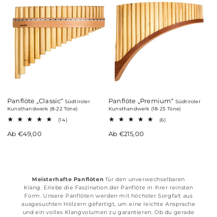
i
e
:
Panflöte „Classic“
Panflöte „Premium“
Südtiroler
Südtiroler
Kunsthandwerk (8-22 Töne)
Kunsthandwerk (18-25 Töne)
14
6
(14)
(6)
Bewertungen
Bewertungen
Normaler
Normaler
Ab €49,00
insgesamt
Ab €215,00
insgesamt
Preis
Preis
Meisterhafte Panflöten
für den unverwechselbaren
Klang. Erlebe die Faszination der Panflöte in ihrer reinsten
Form. Unsere Panflöten werden mit höchster Sorgfalt aus
ausgesuchten Hölzern gefertigt, um eine leichte Ansprache
und ein volles Klangvolumen zu garantieren. Ob du gerade