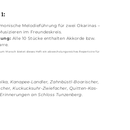
1:
onische Melodieführung für zwei Okarinas –
 Musizieren im Freundeskreis.
tung:
Alle 10 Stücke enthalten Akkorde bzw.
rre.
m Marsch bietet dieses Heft ein abwechslungsreiches Repertoire für
lka, Kanapee-Landler, Zahnbüstl-Boarischer,
scher, Kuckucksuhr-Zwiefacher, Quitten-Kas-
, Erinnerungen an Schloss Tunzenberg.