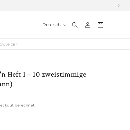
S
Einloggen
Warenkorb
Deutsch
p
r
NGWUNDER
a
c
h
'n Heft 1 – 10 zweistimmige
e
ann)
eckout berechnet