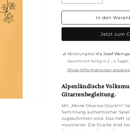
die
die
Menge
Menge
für
für
In den Waren
Meine
Meine
Okarina
Okarina
Jetzt zum 
Stückl&#39;n
Stückl&#39;n
Heft
Heft
1
1
–
–
Abholung bei
Via Josef Weinga
10
10
Gewöhnlich fertig in 2 - 4 Tagen
zweistimmige
zweistimmige
Shop-Informationen anzeig
Stücke
Stücke
(Sandra
(Sandra
Hermann)
Hermann)
Alpenländische Volksmu
Gitarrenbegleitung.
Mit „Meine Okarina Stückl'n“ l
Sammlung authentischer Spiels
zugeschnitten sind. Das Heft is
musizieren: Die Stücke sind zw