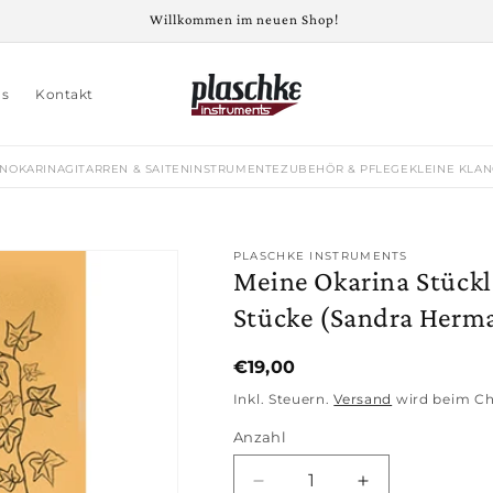
Willkommen im neuen Shop!
ns
Kontakt
EN
OKARINA
GITARREN & SAITENINSTRUMENTE
ZUBEHÖR & PFLEGE
KLEINE KLA
PLASCHKE INSTRUMENTS
Meine Okarina Stückl
Stücke (Sandra Herm
Normaler
€19,00
Preis
Inkl. Steuern.
Versand
wird beim Ch
Anzahl
Anzahl
Verringere
Erhöhe