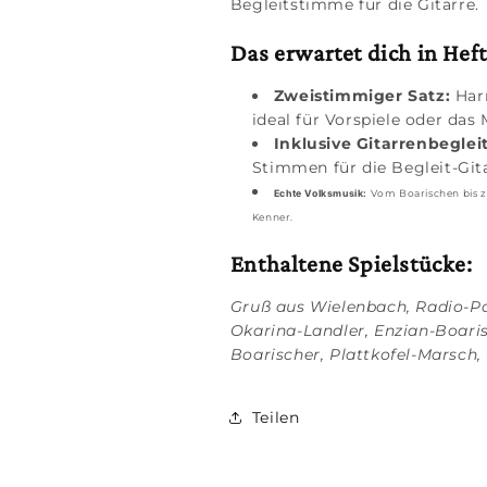
Begleitstimme für die Gitarre.
Das erwartet dich in Heft 
Zweistimmiger Satz:
Harm
ideal für Vorspiele oder das
Inklusive Gitarrenbeglei
Stimmen für die Begleit-Gita
Echte Volksmusik:
Vom Boarischen bis zu
Kenner.
Enthaltene Spielstücke:
Gruß aus Wielenbach, Radio-Po
Okarina-Landler, Enzian-Boari
Boarischer, Plattkofel-Marsch
Teilen